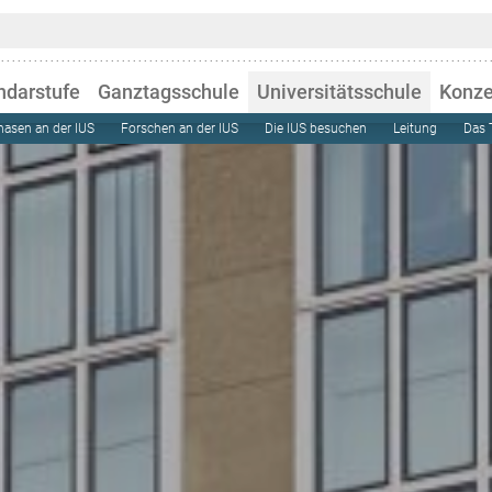
ndarstufe
Ganztagsschule
Universitätsschule
Konze
hasen an der IUS
Forschen an der IUS
Die IUS besuchen
Leitung
Das