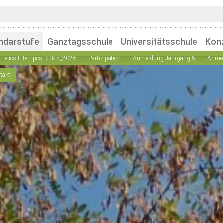
ndarstufe
Ganztagsschule
Universitätsschule
Kon
Helios Elternpost 2025_2026
Partizipation
Anmeldung Jahrgang 5
Anmel
takt